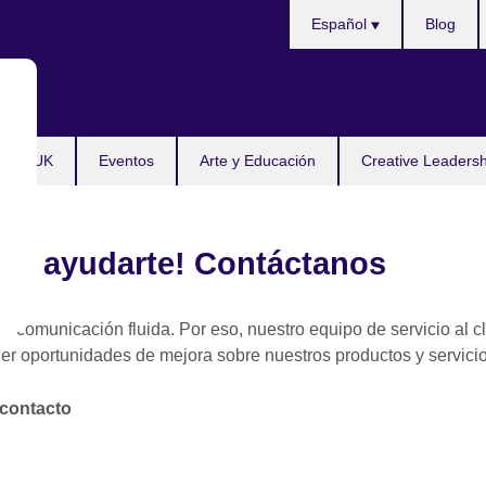
Choose
Español
Blog
your
language
tudy UK
Eventos
Arte y Educación
Creative Leaders
ara ayudarte! Contáctanos
 comunicación fluida. Por eso, nuestro equipo de servicio al c
nder oportunidades de mejora sobre nuestros productos y servic
 contacto