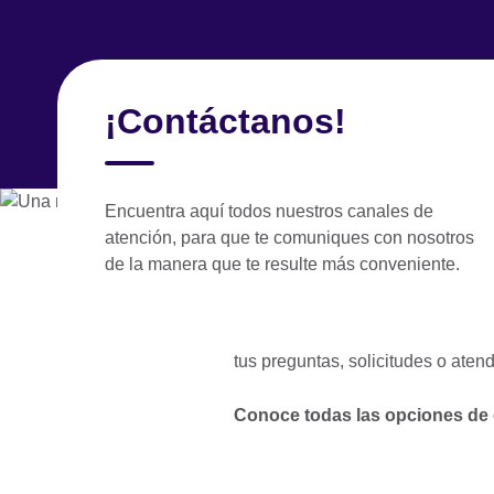
Skip
to
main
México
content
¡Contáctanos!
Aprende inglés
Exámenes de inglés
S
Encuentra aquí todos nuestros canales de
atención, para que te comuniques con nosotros
¡Estamos aquí p
de la manera que te resulte más conveniente.
Sabemos lo importante que es una
tus preguntas, solicitudes o ate
Conoce todas las opciones de