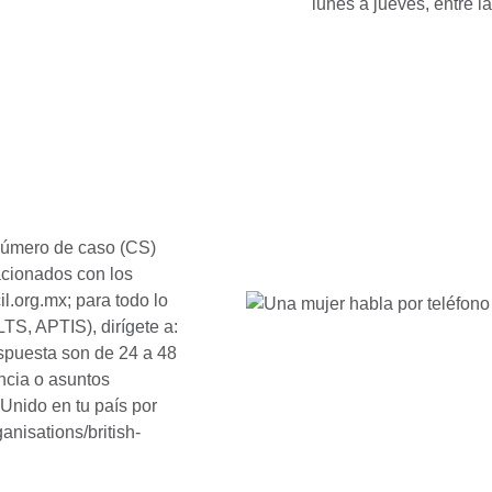
lunes a jueves, entre l
 número de caso (CS)
acionados con los
l.org.mx; para todo lo
TS, APTIS), dirígete a:
spuesta son de 24 a 48
ncia o asuntos
Unido en tu país por
anisations/british-