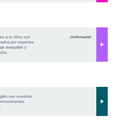
és a tu ritmo con
¡Infórmate!
reados por expertos
je asequible y
rcha.
nglés con nuestras
 emocionantes
!