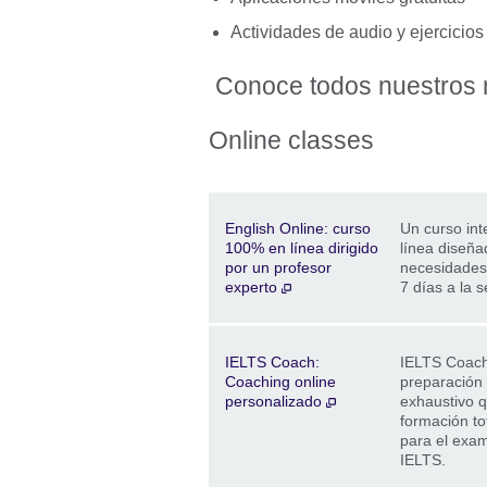
Actividades de audio y ejercicio
Conoce todos nuestros 
Online classes
Description
Dirección
Price
English Online: curso
Un curso int
100% en línea dirigido
línea diseñ
por un profesor
necesidades.
experto
7 días a la 
Description
Dirección
Price
IELTS Coach:
IELTS Coach
Coaching online
preparación
personalizado
exhaustivo q
formación to
para el exa
IELTS.