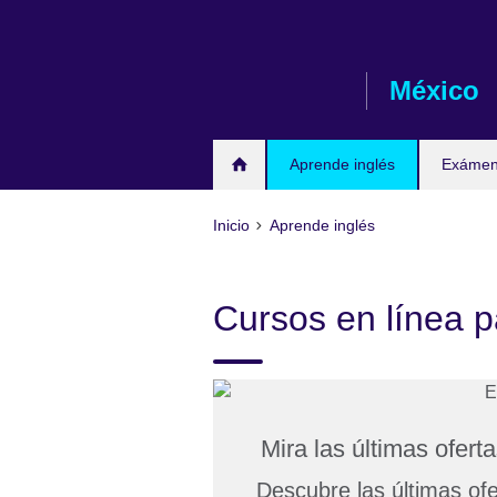
Skip
to
main
México
content
Aprende inglés
Exámene
Inicio
Aprende inglés
Cursos en línea p
Mira las últimas ofer
Descubre las últimas of