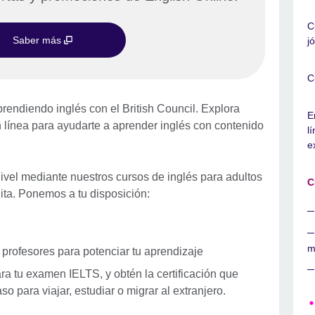
C
Saber más
j
C
endiendo inglés con el British Council. Explora
E
n línea para ayudarte a aprender inglés con contenido
l
e
 nivel mediante nuestros cursos de inglés para adultos
C
uita. Ponemos a tu disposición:
m
profesores para potenciar tu aprendizaje
ra tu examen IELTS, y obtén la certificación que
so para viajar, estudiar o migrar al extranjero.