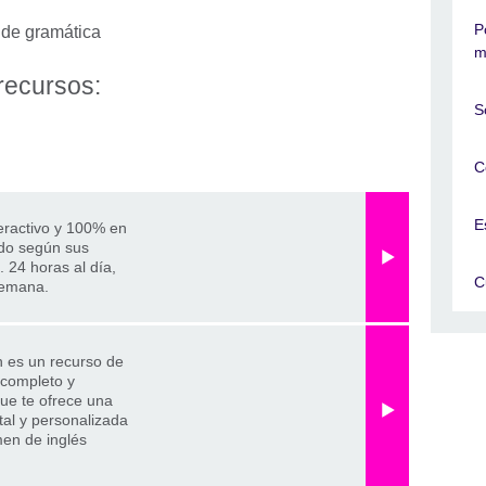
P
s de gramática
m
recursos:
S
C
E
eractivo y 100% en
ado según sus
 24 horas al día,
C
semana.
 es un recurso de
 completo y
ue te ofrece una
tal y personalizada
men de inglés