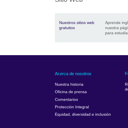
Description
Dirección
Price
Nuestros sitios web
Aprende ingl
gratuitos
nuestra pági
para estudia
Acerca de nosotros
F
Nuestra historia
R
d
Oficina de prensa
Comentarios
Protección Integral
Equidad, diversidad e inclusión