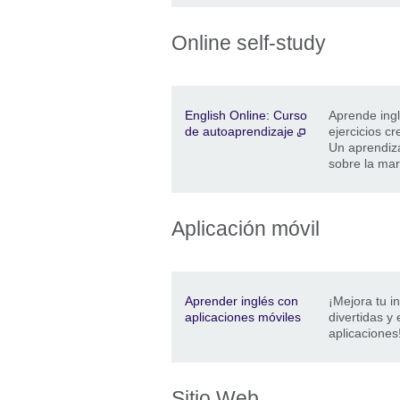
Online self-study
Description
Dirección
Price
English Online: Curso
Aprende ingl
de autoaprendizaje
ejercicios c
Un aprendiza
sobre la ma
Aplicación móvil
Description
Dirección
Price
Aprender inglés con
¡Mejora tu i
aplicaciones móviles
divertidas y
aplicaciones
Sitio Web