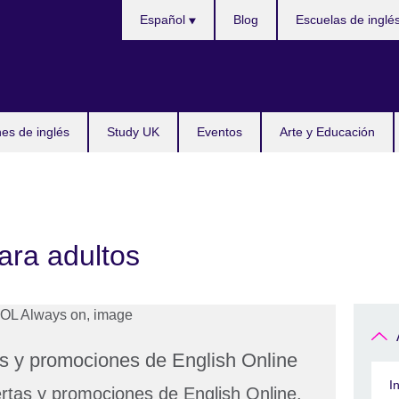
Choose
Español
Blog
Escuelas de inglé
your
language
s de inglés
Study UK
Eventos
Arte y Educación
ara adultos
tas y promociones de English Online
I
ertas y promociones de English Online.