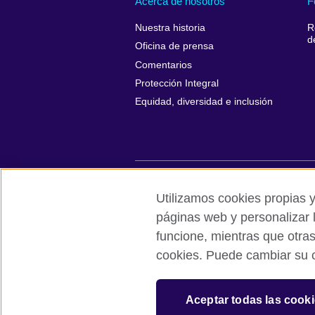
Acerca de nosotros
F
Nuestra historia
R
d
Oficina de prensa
Comentarios
Protección Integral
Equidad, diversidad e inclusión
British Council global
Políticas de p
Utilizamos cookies propias y
páginas web y personalizar 
© 2026 British Council
funcione, mientras que otra
All cultural activities in Mexico are carri
cookies. Puede cambiar su c
including the promotion and diffusion of 
English language, and the advancement o
The United Kingdom’s international organi
Aceptar todas las cook
A registered charity: 209131 (England 