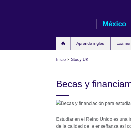
Skip
to
main
México
content
Aprende inglés
Exámene
Inicio
Study UK
Becas y financia
Estudiar en el Reino Unido es una in
de la calidad de la enseñanza así c