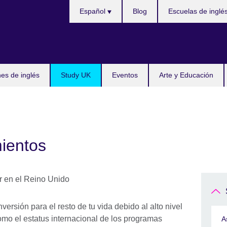
Choose
Español
Blog
Escuelas de inglé
your
language
s de inglés
Study UK
Eventos
Arte y Educación
mientos
versión para el resto de tu vida debido al alto nivel
omo el estatus internacional de los programas
A