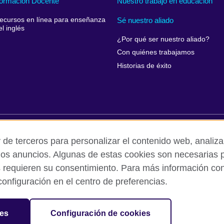
ormación Docente
Nuestro trabajo en educación
ecursos en línea para enseñanza
Sé nuestro aliado
el inglés
¿Por qué ser nuestro aliado?
Con quiénes trabajamos
Historias de éxito
rivacidad y condiciones de uso
Accesibilidad
Cookies
Queja
 de terceros para personalizar el contenido web, analizar
los anuncios. Algunas de estas cookies son necesarias p
s requieren su consentimiento. Para más información cons
ed out by British Council Asociados A.C., a not-for-profit entity establishe
onfiguración en el centro de preferencias.
British culture in Mexico, the fostering of cultural relations and mutual
f cultural, scientific, technological, and other forms of cooperation 
sation for cultural relations and educational opportunities.
ies
Configuración de cookies
and Wales) SC037733 (Scotland).