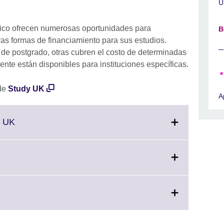
U
xico ofrecen numerosas oportunidades para
B
ras formas de financiamiento para sus estudios.
de postgrado, otras cubren el costo de determinadas
ente están disponibles para instituciones específicas.
 de
Study UK
A
Click
y UK
to
expand.
More
Click
information
to
available.
expand.
More
information
available.
.