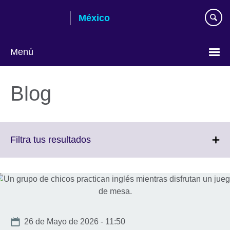
Skip
México
to
main
content
Menú
Choose
your
Blog
language
Click
Filtra tus resultados
to
expand.
More
information
available.
Date
26 de Mayo de 2026 - 11:50