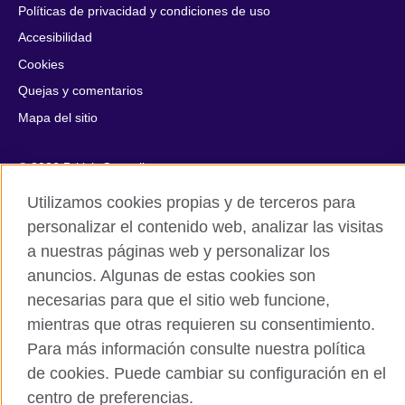
Políticas de privacidad y condiciones de uso
Accesibilidad
Cookies
Quejas y comentarios
Mapa del sitio
© 2026 British Council
All cultural activities in Mexico are carried out by British Council
Utilizamos cookies propias y de terceros para
Asociados A.C., a not-for-profit entity established to undertake
cultural activities, including the promotion and diffusion of British
personalizar el contenido web, analizar las visitas
culture in Mexico, the fostering of cultural relations and mutual
a nuestras páginas web y personalizar los
understanding, the promotion of the English language, and the
anuncios. Algunas de estas cookies son
advancement of cultural, scientific, technological, and other
necesarias para que el sitio web funcione,
forms of cooperation between the United Kingdom and Mexico.
The United Kingdom’s international organisation for cultural
mientras que otras requieren su consentimiento.
relations and educational opportunities.
Para más información consulte nuestra política
A registered charity: 209131 (England and Wales) SC037733
de cookies. Puede cambiar su configuración en el
(Scotland).
centro de preferencias.