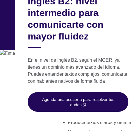
Inglés B2: nivel
Skip
intermedio para
to
main
comunicarte con
México
content
mayor fluidez
Aprende inglés
Exámenes de inglés
S
En el nivel de inglés B2, según el MCER, ya
tienes un dominio más avanzado del idioma.
¿Qué lograrás co
Puedes entender textos complejos, comunicarte
con hablantes nativos de forma fluida
Si estás en el nivel de inglés B2
Agenda una asesoría para resolver tus
Entender las ideas principales
dudas
Interactuar con fluidez y espo
Producir textos claros y detal