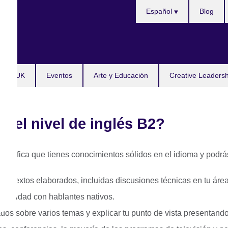
Choose
Español
Blog
your
language
tudy UK
Eventos
Arte y Educación
Creative Leaders
n el nivel de inglés B2?
, significa que tienes conocimientos sólidos en el idioma y podr
 de textos elaborados, incluidas discusiones técnicas en tu áre
ntaneidad con hablantes nativos.
lados sobre varios temas y explicar tu punto de vista presentand