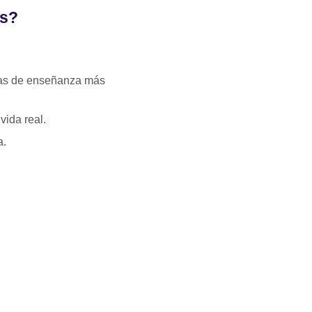
és?
ías de enseñanza más
 vida real.
a.