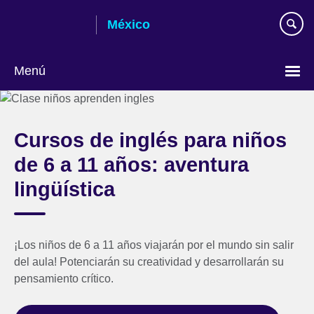
Skip
México
to
main
content
Menú
Choose
your
language
Cursos de inglés para niños
de 6 a 11 años: aventura
lingüística
¡Los niños de 6 a 11 años viajarán por el mundo sin salir
del aula! Potenciarán su creatividad y desarrollarán su
pensamiento crítico.