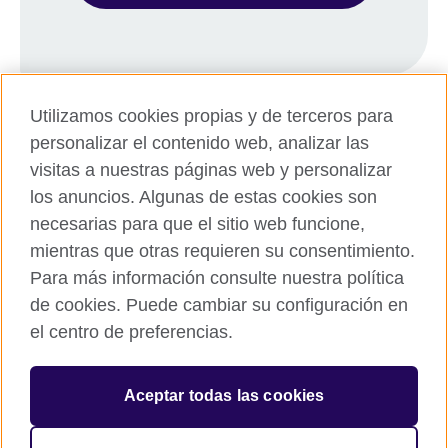
Utilizamos cookies propias y de terceros para
personalizar el contenido web, analizar las
visitas a nuestras páginas web y personalizar
los anuncios. Algunas de estas cookies son
necesarias para que el sitio web funcione,
© 2026 British Council
mientras que otras requieren su consentimiento.
All cultural activities in Mexico are carried out by British Council
Asociados A.C., a not-for-profit entity established to undertake
Para más información consulte nuestra política
cultural activities, including the promotion and diffusion of British
de cookies. Puede cambiar su configuración en
culture in Mexico, the fostering of cultural relations and mutual
el centro de preferencias.
understanding, the promotion of the English language, and the
advancement of cultural, scientific, technological, and other
forms of cooperation between the United Kingdom and Mexico.
Aceptar todas las cookies
The United Kingdom’s international organisation for cultural
relations and educational opportunities.
A registered charity: 209131 (England and Wales) SC037733