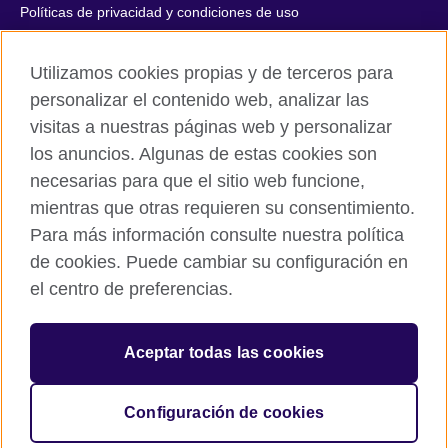
Políticas de privacidad y condiciones de uso
Accesibilidad
Utilizamos cookies propias y de terceros para
Cookies
personalizar el contenido web, analizar las
Quejas y comentarios
visitas a nuestras páginas web y personalizar
Mapa del sitio
los anuncios. Algunas de estas cookies son
necesarias para que el sitio web funcione,
© 2026 British Council
mientras que otras requieren su consentimiento.
All cultural activities in Mexico are carried out by British Council
Asociados A.C., a not-for-profit entity established to undertake
Para más información consulte nuestra política
cultural activities, including the promotion and diffusion of British
de cookies. Puede cambiar su configuración en
culture in Mexico, the fostering of cultural relations and mutual
el centro de preferencias.
understanding, the promotion of the English language, and the
advancement of cultural, scientific, technological, and other
forms of cooperation between the United Kingdom and Mexico.
Aceptar todas las cookies
The United Kingdom’s international organisation for cultural
relations and educational opportunities.
A registered charity: 209131 (England and Wales) SC037733
Configuración de cookies
(Scotland).