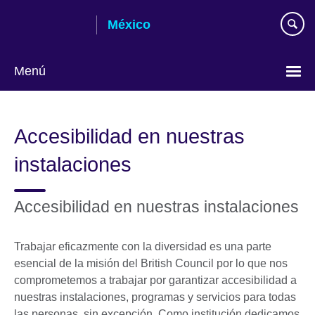
Skip
México
to
main
content
Menú
Choose
your
Accesibilidad en nuestras
language
instalaciones
Accesibilidad en nuestras instalaciones
Trabajar eficazmente con la diversidad es una parte
esencial de la misión del British Council por lo que nos
comprometemos a trabajar por garantizar accesibilidad a
nuestras instalaciones, programas y servicios para todas
las personas, sin excepción. Como institución dedicamos