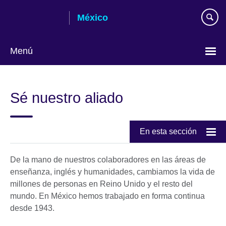
Skip
México
to
main
content
Menú
Choose
your
Sé nuestro aliado
language
En esta sección
De la mano de nuestros colaboradores en las áreas de
enseñanza, inglés y humanidades, cambiamos la vida de
millones de personas en Reino Unido y el resto del
mundo. En México hemos trabajado en forma continua
desde 1943.