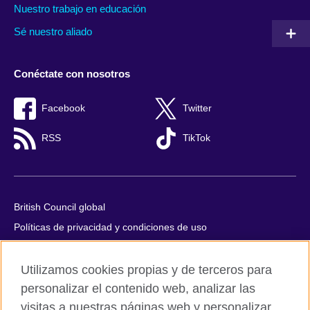
Nuestro trabajo en educación
Sé nuestro aliado
Conéctate con nosotros
Facebook
Twitter
RSS
TikTok
British Council global
Políticas de privacidad y condiciones de uso
Accesibilidad
Utilizamos cookies propias y de terceros para
Cookies
personalizar el contenido web, analizar las
Quejas y comentarios
visitas a nuestras páginas web y personalizar
Mapa del sitio