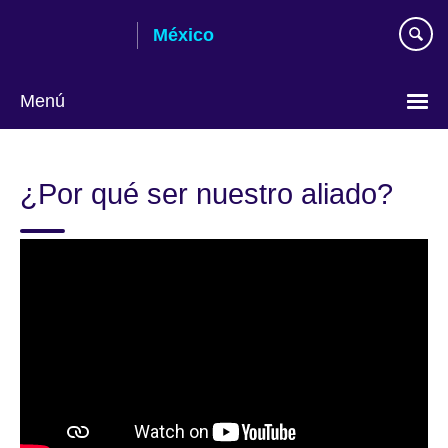
Skip
México
to
main
content
Menú
Choose
your
¿Por qué ser nuestro aliado?
language