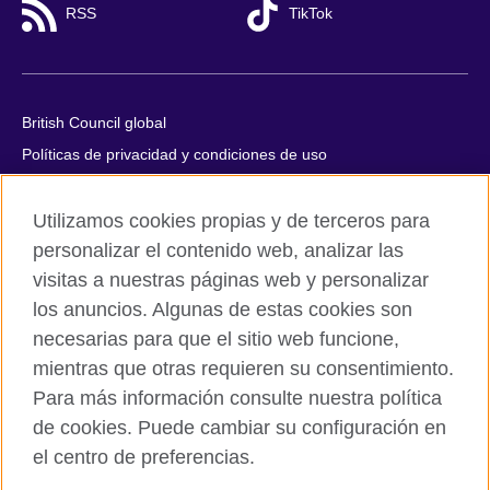
RSS
TikTok
British Council global
Políticas de privacidad y condiciones de uso
Accesibilidad
Utilizamos cookies propias y de terceros para
Cookies
personalizar el contenido web, analizar las
Quejas y comentarios
visitas a nuestras páginas web y personalizar
Mapa del sitio
los anuncios. Algunas de estas cookies son
necesarias para que el sitio web funcione,
© 2026 British Council
mientras que otras requieren su consentimiento.
All cultural activities in Mexico are carried out by British Council
Asociados A.C., a not-for-profit entity established to undertake
Para más información consulte nuestra política
cultural activities, including the promotion and diffusion of British
de cookies. Puede cambiar su configuración en
culture in Mexico, the fostering of cultural relations and mutual
el centro de preferencias.
understanding, the promotion of the English language, and the
advancement of cultural, scientific, technological, and other