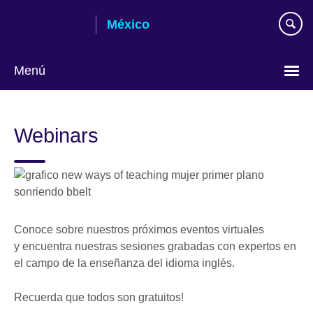
Skip
México
to
main
content
Menú
Choose
your
Webinars
language
Conoce sobre nuestros próximos eventos virtuales
y encuentra nuestras sesiones grabadas con expertos en
el campo de la enseñanza del idioma inglés.
Recuerda que todos son gratuitos!