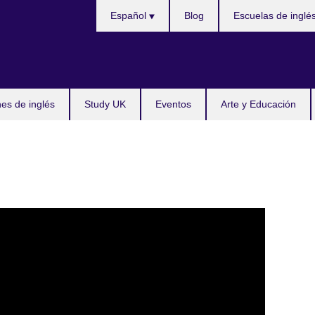
Choose
Español
Blog
Escuelas de inglé
your
language
s de inglés
Study UK
Eventos
Arte y Educación