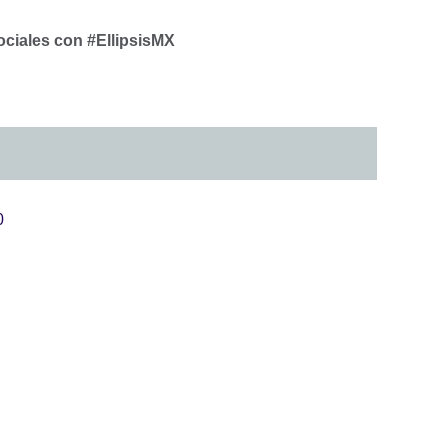
ociales con #EllipsisMX
0