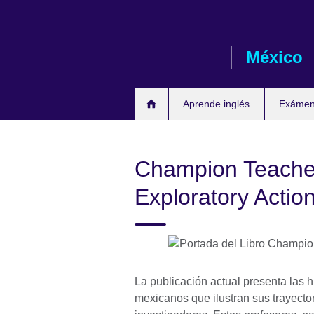
Skip
to
main
México
content
Aprende inglés
Exámene
Champion Teachers
Exploratory Actio
La publicación actual presenta las h
mexicanos que ilustran sus trayector