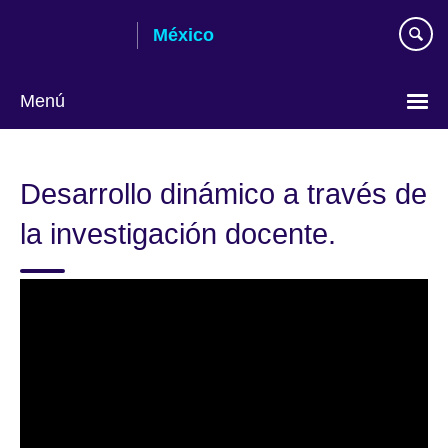
Skip
México
to
main
content
Menú
Choose
your
Desarrollo dinámico a través de
language
la investigación docente.