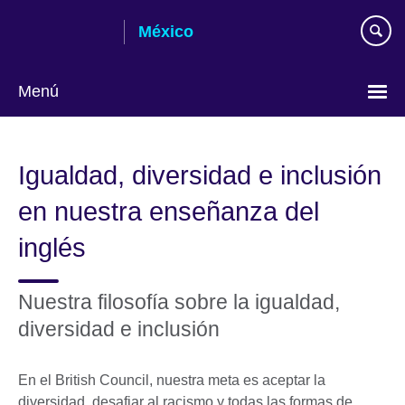
Skip
México
to
main
content
Menú
Choose
your
Igualdad, diversidad e inclusión
language
en nuestra enseñanza del
inglés
Nuestra filosofía sobre la igualdad,
diversidad e inclusión
En el British Council, nuestra meta es aceptar la
diversidad, desafiar al racismo y todas las formas de