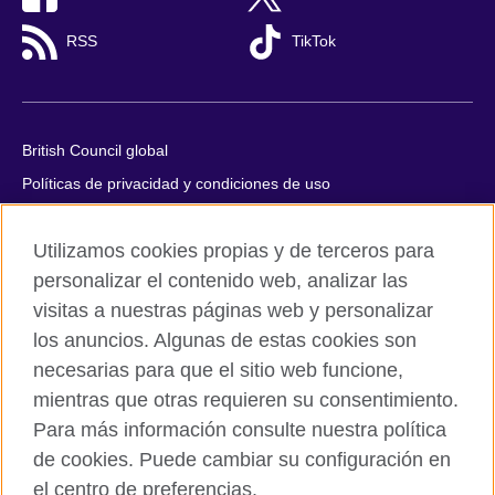
RSS
TikTok
British Council global
Políticas de privacidad y condiciones de uso
Accesibilidad
Utilizamos cookies propias y de terceros para
Cookies
personalizar el contenido web, analizar las
Quejas y comentarios
visitas a nuestras páginas web y personalizar
Mapa del sitio
los anuncios. Algunas de estas cookies son
necesarias para que el sitio web funcione,
© 2026 British Council
All cultural activities in Mexico are carried out by British Council
mientras que otras requieren su consentimiento.
Asociados A.C., a not-for-profit entity established to undertake
Para más información consulte nuestra política
cultural activities, including the promotion and diffusion of British
de cookies. Puede cambiar su configuración en
culture in Mexico, the fostering of cultural relations and mutual
el centro de preferencias.
understanding, the promotion of the English language, and the