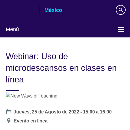
Skip
México
to
main
content
Menú
Choose
your
Webinar: Uso de
language
microdescansos en clases en
línea
Date
Jueves, 25 de Agosto de 2022 -
15:00
a
16:00
Dirección
Evento en línea