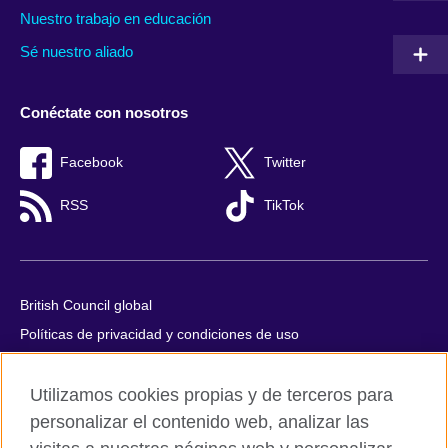
Nuestro trabajo en educación
Sé nuestro aliado
Conéctate con nosotros
Facebook
Twitter
RSS
TikTok
British Council global
Políticas de privacidad y condiciones de uso
Accesibilidad
Utilizamos cookies propias y de terceros para
Cookies
personalizar el contenido web, analizar las
Quejas y comentarios