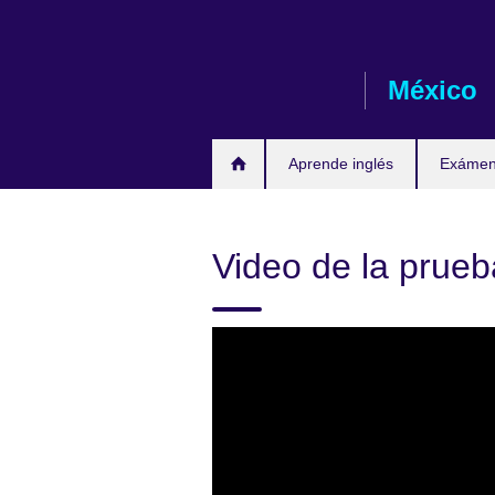
Skip
to
main
México
content
Aprende inglés
Exámene
Video de la prueb