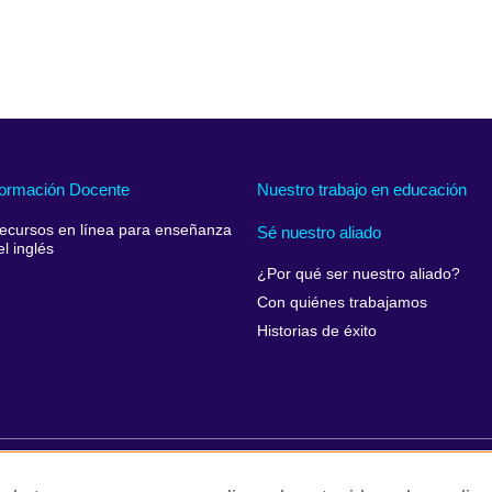
ormación Docente
Nuestro trabajo en educación
ecursos en línea para enseñanza
Sé nuestro aliado
el inglés
¿Por qué ser nuestro aliado?
Con quiénes trabajamos
Historias de éxito
rivacidad y condiciones de uso
Accesibilidad
Cookies
Queja