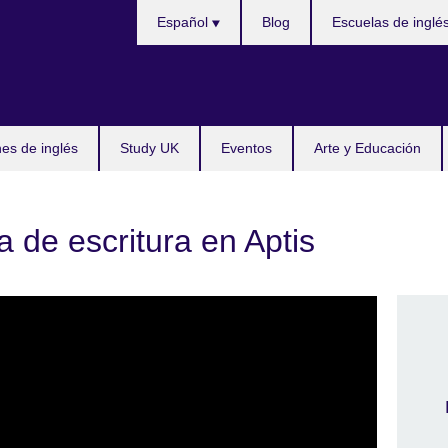
Choose
Español
Blog
Escuelas de inglé
your
language
s de inglés
Study UK
Eventos
Arte y Educación
a de escritura en Aptis