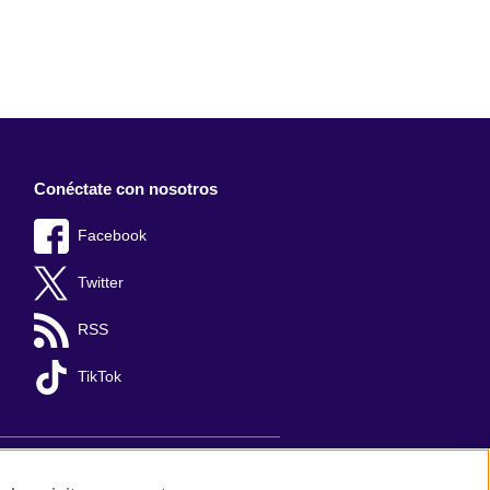
Conéctate con nosotros
Facebook
Twitter
RSS
TikTok
s y comentarios
Mapa del sitio