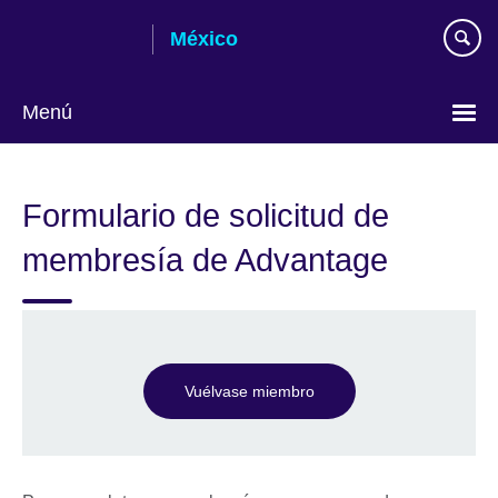
Skip
México
to
main
content
Menú
Choose
your
Formulario de solicitud de
language
membresía de Advantage
Vuélvase miembro