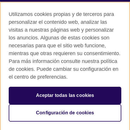
Accesibilidad
Utilizamos cookies propias y de terceros para
Cookies
personalizar el contenido web, analizar las
Quejas y comentarios
visitas a nuestras páginas web y personalizar
Mapa del sitio
los anuncios. Algunas de estas cookies son
necesarias para que el sitio web funcione,
© 2026 British Council
mientras que otras requieren su consentimiento.
All cultural activities in Mexico are carried out by British Council
Asociados A.C., a not-for-profit entity established to undertake
Para más información consulte nuestra política
cultural activities, including the promotion and diffusion of British
de cookies. Puede cambiar su configuración en
culture in Mexico, the fostering of cultural relations and mutual
el centro de preferencias.
understanding, the promotion of the English language, and the
advancement of cultural, scientific, technological, and other
forms of cooperation between the United Kingdom and Mexico.
Aceptar todas las cookies
The United Kingdom’s international organisation for cultural
relations and educational opportunities.
A registered charity: 209131 (England and Wales) SC037733
Configuración de cookies
(Scotland).