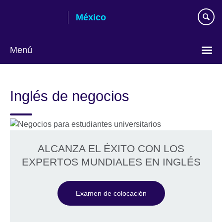
Skip
México
to
main
content
Menú
Choose
your
Inglés de negocios
language
ALCANZA EL ÉXITO CON LOS
EXPERTOS MUNDIALES EN INGLÉS
Examen de colocación