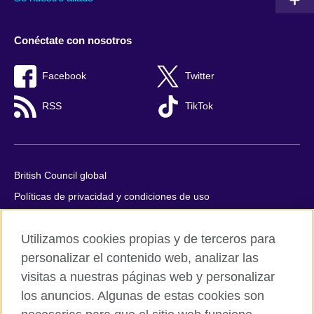
Conéctate con nosotros
Facebook
Twitter
RSS
TikTok
British Council global
Políticas de privacidad y condiciones de uso
Accesibilidad
Utilizamos cookies propias y de terceros para
Cookies
personalizar el contenido web, analizar las
Quejas y comentarios
visitas a nuestras páginas web y personalizar
Mapa del sitio
los anuncios. Algunas de estas cookies son