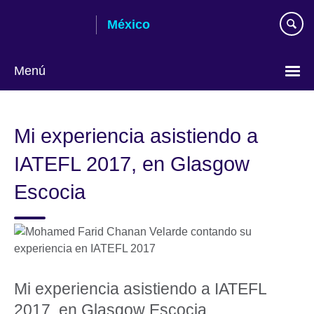
Skip
México
to
main
content
Menú
Choose
your
Mi experiencia asistiendo a
language
IATEFL 2017, en Glasgow
Escocia
Mi experiencia asistiendo a IATEFL
2017, en Glasgow Escocia