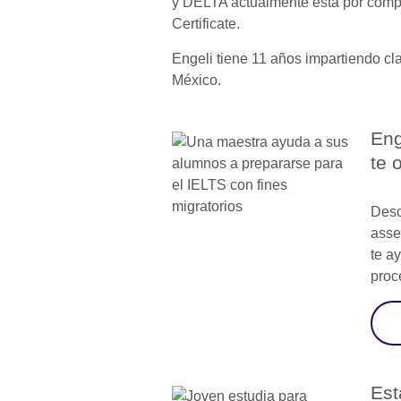
y DELTA actualmente esta por com
Certificate.
Engeli tiene 11 años impartiendo cl
México.
Eng
te 
Desc
asse
te a
proc
Est