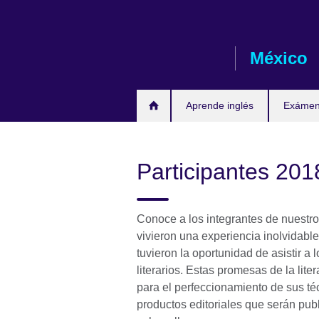
Skip
to
main
México
content
Aprende inglés
Exámene
Participantes 201
Conoce a los integrantes de nuestro
vivieron una experiencia inolvidabl
tuvieron la oportunidad de asistir a l
literarios. Estas promesas de la lite
para el perfeccionamiento de sus téc
productos editoriales que serán pub