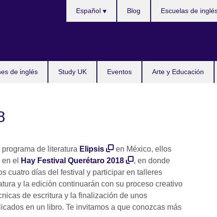
Choose
Español
Blog
Escuelas de inglé
your
language
s de inglés
Study UK
Eventos
Arte y Educación
8
 programa de literatura
Elipsis
en México, ellos
e en el
Hay Festival Querétaro 2018
, en donde
os cuatro días del festival y participar en talleres
ratura y la edición continuarán con su proceso creativo
nicas de escritura y la finalización de unos
licados en un libro. Te invitamos a que conozcas más