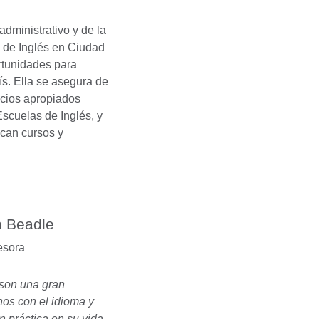
dministrativo y de la
s de Inglés en Ciudad
rtunidades para
ís. Ella se asegura de
icios apropiados
Escuelas de Inglés, y
can cursos y
 Beadle
esora
 son una gran
nos con el idioma y
 práctica en su vida