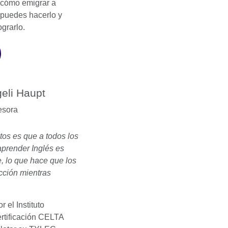
 cómo emigrar a
 puedes hacerlo y
grarlo.
eli Haupt
esora
tos es que a todos los
aprender Inglés es
, lo que hace que los
cción mientras
 el Instituto
ertificación CELTA