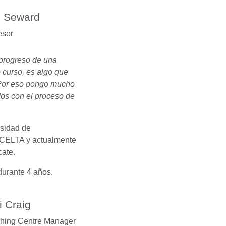
 Seward
esor
 progreso de una
 curso, es algo que
 Por eso pongo mucho
os con el proceso de
rsidad de
n CELTA y actualmente
cate.
urante 4 años.
i Craig
hing Centre Manager