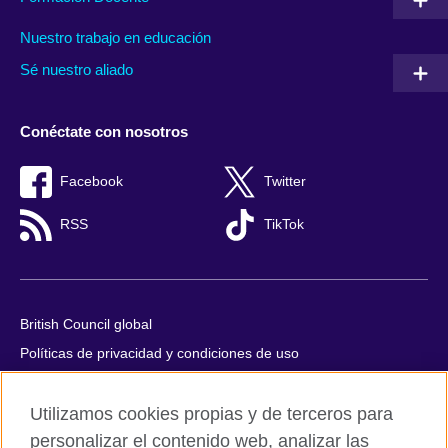
Nuestro trabajo en educación
Sé nuestro aliado
Conéctate con nosotros
Facebook
Twitter
RSS
TikTok
British Council global
Políticas de privacidad y condiciones de uso
Accesibilidad
Utilizamos cookies propias y de terceros para
Cookies
personalizar el contenido web, analizar las
Quejas y comentarios