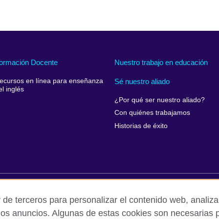
ormación Docente
Nuestro trabajo en educación
ecursos en línea para enseñanza
Sé nuestro aliado
el inglés
¿Por qué ser nuestro aliado?
Con quiénes trabajamos
Historias de éxito
rivacidad y condiciones de uso
Accesibilidad
Cookies
Queja
 de terceros para personalizar el contenido web, analizar
los anuncios. Algunas de estas cookies son necesarias p