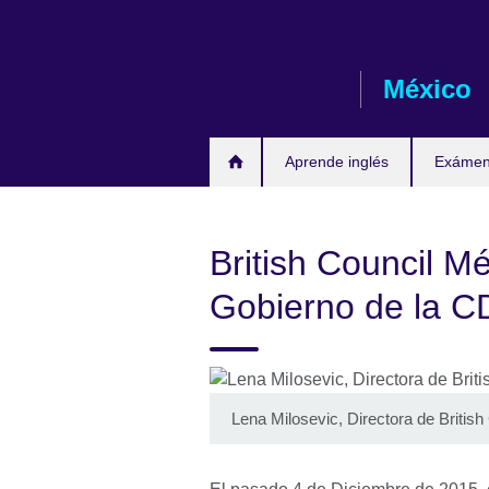
Skip
to
main
México
content
Aprende inglés
Exámene
British Council M
Gobierno de la 
Lena Milosevic, Directora de Britis