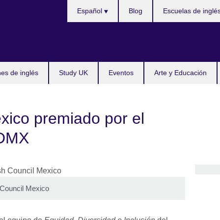
Choose
Español
Blog
Escuelas de inglé
your
language
s de inglés
Study UK
Eventos
Arte y Educación
éxico premiado por el
CDMX
h Council Mexico