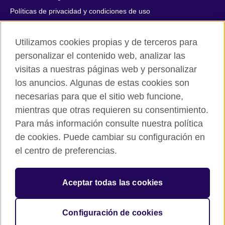
Políticas de privacidad y condiciones de uso
Accesibilidad
Utilizamos cookies propias y de terceros para
Cookies
personalizar el contenido web, analizar las
Quejas y comentarios
visitas a nuestras páginas web y personalizar
Mapa del sitio
los anuncios. Algunas de estas cookies son
necesarias para que el sitio web funcione,
© 2026 British Council
All cultural activities in Mexico are carried out by British Council
mientras que otras requieren su consentimiento.
Asociados A.C., a not-for-profit entity established to undertake
Para más información consulte nuestra política
cultural activities, including the promotion and diffusion of British
de cookies. Puede cambiar su configuración en
culture in Mexico, the fostering of cultural relations and mutual
el centro de preferencias.
understanding, the promotion of the English language, and the
advancement of cultural, scientific, technological, and other
forms of cooperation between the United Kingdom and Mexico.
Aceptar todas las cookies
The United Kingdom’s international organisation for cultural
relations and educational opportunities.
A registered charity: 209131 (England and Wales) SC037733
Configuración de cookies
(Scotland).