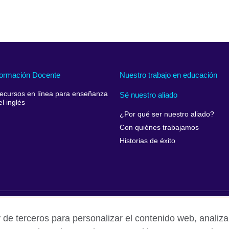
ormación Docente
Nuestro trabajo en educación
ecursos en línea para enseñanza
Sé nuestro aliado
el inglés
¿Por qué ser nuestro aliado?
Con quiénes trabajamos
Historias de éxito
rivacidad y condiciones de uso
Accesibilidad
Cookies
Queja
 de terceros para personalizar el contenido web, analizar