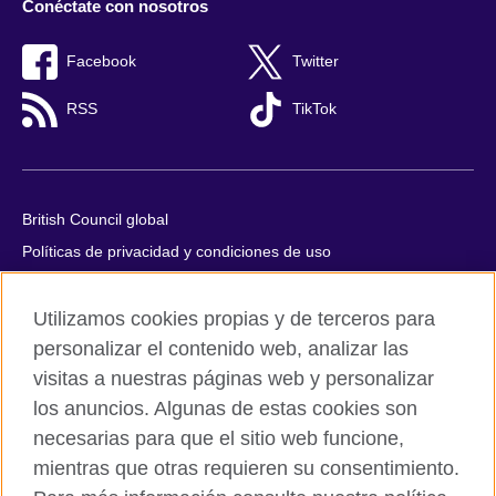
Conéctate con nosotros
Facebook
Twitter
RSS
TikTok
British Council global
Políticas de privacidad y condiciones de uso
Accesibilidad
Utilizamos cookies propias y de terceros para
Cookies
personalizar el contenido web, analizar las
Quejas y comentarios
visitas a nuestras páginas web y personalizar
Mapa del sitio
los anuncios. Algunas de estas cookies son
necesarias para que el sitio web funcione,
© 2026 British Council
mientras que otras requieren su consentimiento.
All cultural activities in Mexico are carried out by British Council
Asociados A.C., a not-for-profit entity established to undertake