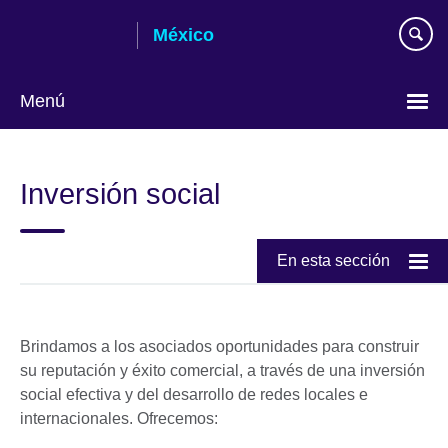
Skip
México
to
main
content
Menú
Choose
your
Inversión social
language
En esta sección
Brindamos a los asociados oportunidades para construir
su reputación y éxito comercial, a través de una inversión
social efectiva y del desarrollo de redes locales e
internacionales. Ofrecemos: