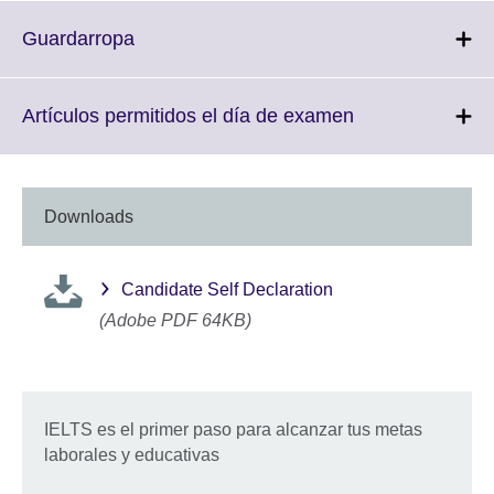
available.
expand.
More
Click
Guardarropa
information
to
available.
expand.
More
Click
Artículos permitidos el día de examen
information
to
available.
expand.
More
information
Downloads
available.
Candidate Self Declaration
(Adobe PDF 64KB)
IELTS es el primer paso para alcanzar tus metas
laborales y educativas