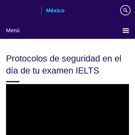
Skip
México
to
main
content
Menú
Choose
your
Protocolos de seguridad en el
language
día de tu examen IELTS