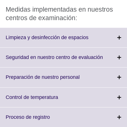
Medidas implementadas en nuestros
centros de examinación:
Click
Limpieza y desinfección de espacios
to
expand.
More
Click
Seguridad en nuestro centro de evaluación
information
to
available.
expand.
More
Click
Preparación de nuestro personal
informatio
to
available.
expand.
More
Click
Control de temperatura
information
to
available.
expand.
More
Click
Proceso de registro
information
to