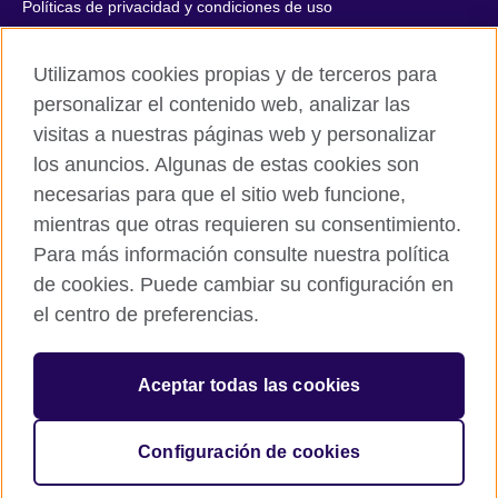
Políticas de privacidad y condiciones de uso
Accesibilidad
Utilizamos cookies propias y de terceros para
Cookies
personalizar el contenido web, analizar las
Quejas y comentarios
visitas a nuestras páginas web y personalizar
Mapa del sitio
los anuncios. Algunas de estas cookies son
necesarias para que el sitio web funcione,
© 2026 British Council
mientras que otras requieren su consentimiento.
All cultural activities in Mexico are carried out by British Council
Asociados A.C., a not-for-profit entity established to undertake
Para más información consulte nuestra política
cultural activities, including the promotion and diffusion of British
de cookies. Puede cambiar su configuración en
culture in Mexico, the fostering of cultural relations and mutual
el centro de preferencias.
understanding, the promotion of the English language, and the
advancement of cultural, scientific, technological, and other
forms of cooperation between the United Kingdom and Mexico.
Aceptar todas las cookies
The United Kingdom’s international organisation for cultural
relations and educational opportunities.
A registered charity: 209131 (England and Wales) SC037733
Configuración de cookies
(Scotland).