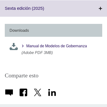
available.
expand.
More
Click
Sexta edición (2025)
information
to
available.
expand.
More
information
Downloads
available.
Manual de Modelos de Gobernanza
(Adobe PDF 3MB)
Comparte esto