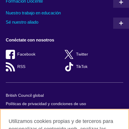
Formación Docente
Nuestro trabajo en educación
Sé nuestro aliado
Conéctate con nosotros
Facebook
Twitter
RSS
TikTok
British Council global
Políticas de privacidad y condiciones de uso
Accesibilidad
Utilizamos cookies propias y de terceros para
Cookies