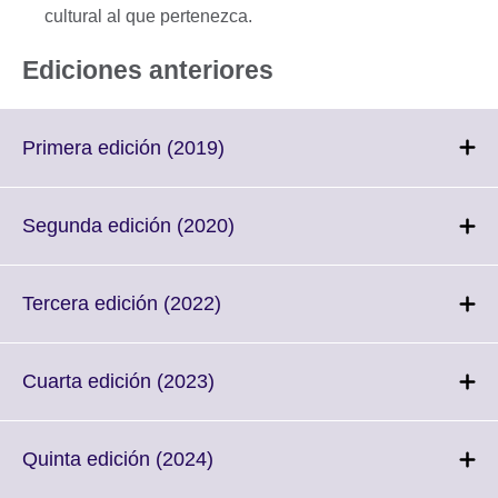
cultural al que pertenezca.
Ediciones anteriores
Click
Primera edición (2019)
to
expand.
More
Click
Segunda edición (2020)
information
to
available.
expand.
More
Click
Tercera edición (2022)
information
to
available.
expand.
More
Click
Cuarta edición (2023)
information
to
available.
expand.
More
Click
Quinta edición (2024)
information
to