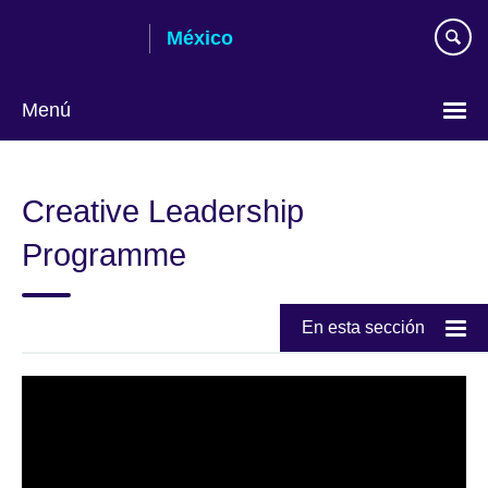
Skip
México
to
main
content
Menú
Choose
your
Creative Leadership
language
Programme
En esta sección