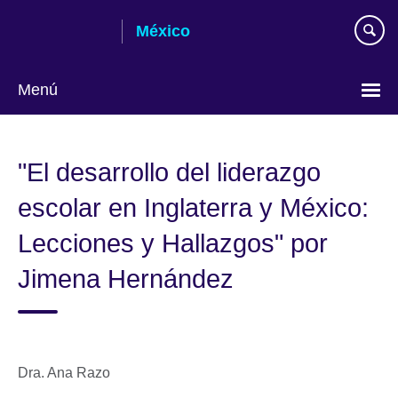
Skip
México
to
main
content
Menú
Choose
your
"El desarrollo del liderazgo
language
escolar en Inglaterra y México:
Lecciones y Hallazgos" por
Jimena Hernández
Dra. Ana Razo