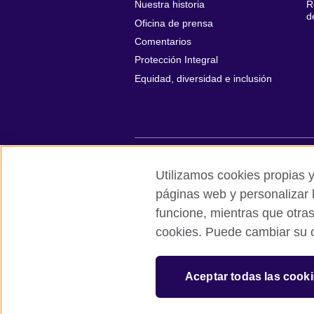
Nuestra historia
R
d
Oficina de prensa
Comentarios
Protección Integral
Equidad, diversidad e inclusión
British Council global
Políticas de p
Utilizamos cookies propias y
páginas web y personalizar 
© 2026 British Council
funcione, mientras que otra
All cultural activities in Mexico are carri
cookies. Puede cambiar su c
including the promotion and diffusion of 
English language, and the advancement o
The United Kingdom’s international organi
Aceptar todas las cook
A registered charity: 209131 (England 