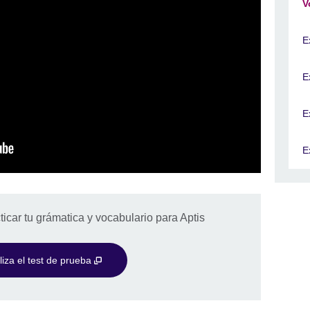
V
E
E
E
E
icar tu grámatica y vocabulario para Aptis
iza el test de prueba