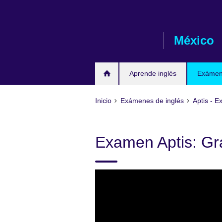
Skip
to
main
México
content
Aprende inglés
Exámene
Inicio
Exámenes de inglés
Aptis - 
Examen Aptis: Gr