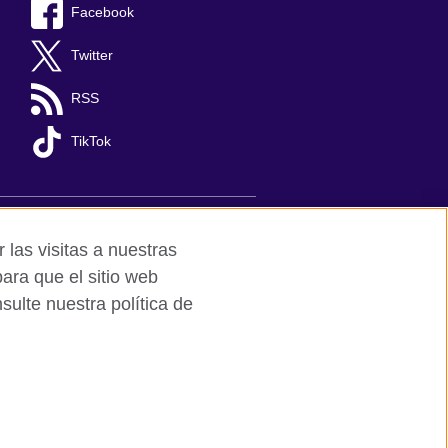
Facebook
Twitter
RSS
TikTok
s y comentarios
Mapa del sitio
 las visitas a nuestras
ara que el sitio web
ulte nuestra política de
d to undertake cultural activities,
 understanding, the promotion of the
between the United Kingdom and Mexico.