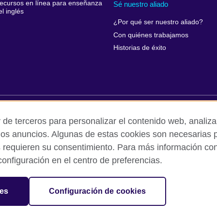
ecursos en línea para enseñanza
Sé nuestro aliado
el inglés
¿Por qué ser nuestro aliado?
Con quiénes trabajamos
Historias de éxito
rivacidad y condiciones de uso
Accesibilidad
Cookies
Queja
 de terceros para personalizar el contenido web, analizar
los anuncios. Algunas de estas cookies son necesarias p
s requieren su consentimiento. Para más información cons
ed out by British Council Asociados A.C., a not-for-profit entity establishe
onfiguración en el centro de preferencias.
British culture in Mexico, the fostering of cultural relations and mutual
f cultural, scientific, technological, and other forms of cooperation 
sation for cultural relations and educational opportunities.
ies
Configuración de cookies
and Wales) SC037733 (Scotland).