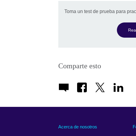
Toma un test de prueba para pract
Real
Comparte esto
Acerca de nosotros
F