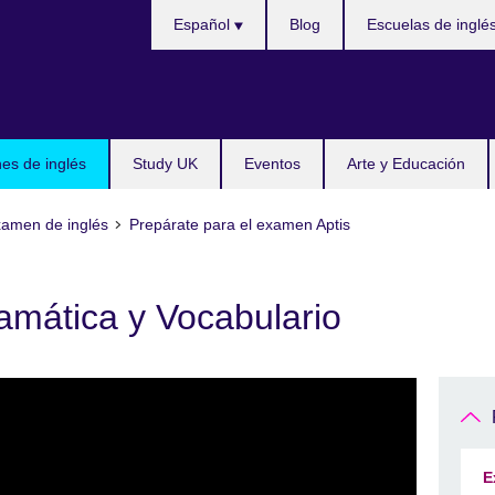
Choose
Español
Blog
Escuelas de inglé
your
language
s de inglés
Study UK
Eventos
Arte y Educación
Examen de inglés
Prepárate para el examen Aptis
amática y Vocabulario
E