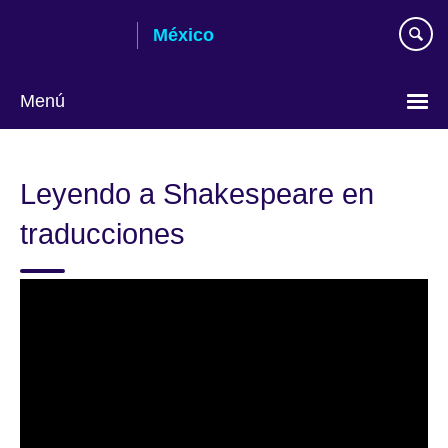
Skip
México
to
main
content
Menú
Choose
your
Leyendo a Shakespeare en
language
traducciones