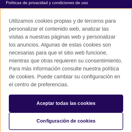
Políticas de privacidad y condiciones de uso
Accesibilidad
Utilizamos cookies propias y de terceros para
Cookies
personalizar el contenido web, analizar las
Quejas y comentarios
visitas a nuestras páginas web y personalizar
Mapa del sitio
los anuncios. Algunas de estas cookies son
necesarias para que el sitio web funcione,
© 2026 British Council
All cultural activities in Mexico are carried out by British Council
mientras que otras requieren su consentimiento.
Asociados A.C., a not-for-profit entity established to undertake
Para más información consulte nuestra política
cultural activities, including the promotion and diffusion of British
de cookies. Puede cambiar su configuración en
culture in Mexico, the fostering of cultural relations and mutual
el centro de preferencias.
understanding, the promotion of the English language, and the
advancement of cultural, scientific, technological, and other
forms of cooperation between the United Kingdom and Mexico.
Aceptar todas las cookies
The United Kingdom’s international organisation for cultural
relations and educational opportunities.
A registered charity: 209131 (England and Wales) SC037733
Configuración de cookies
(Scotland).