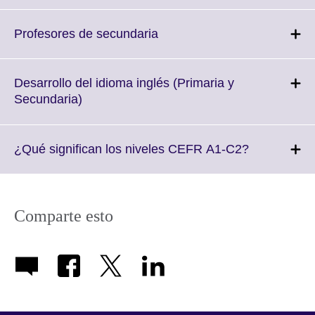
to
expand.
More
Click
Profesores de secundaria
information
to
available.
expand.
More
Desarrollo del idioma inglés (Primaria y
information
Click
Secundaria)
available.
to
expand.
More
Click
¿Qué significan los niveles CEFR A1-C2?
information
to
available.
expand.
More
information
Comparte esto
available.