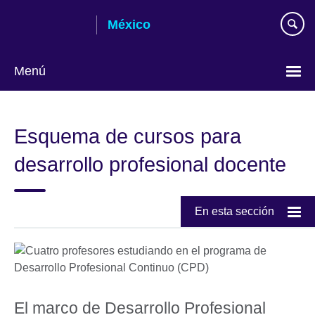
Skip
México
to
main
content
Menú
Choose
your
Esquema de cursos para
language
desarrollo profesional docente
En esta sección
El marco de Desarrollo Profesional