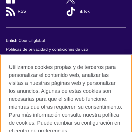
RSS
TikTok
British Council global
Políticas de privacidad y condiciones de uso
Accesibilidad
Utilizamos cookies propias y de terceros para
Cookies
personalizar el contenido web, analizar las
Quejas y comentarios
visitas a nuestras páginas web y personalizar
Mapa del sitio
los anuncios. Algunas de estas cookies son
necesarias para que el sitio web funcione,
© 2026 British Council
All cultural activities in Mexico are carried out by British Council
mientras que otras requieren su consentimiento.
Asociados A.C., a not-for-profit entity established to undertake
Para más información consulte nuestra política
cultural activities, including the promotion and diffusion of British
de cookies. Puede cambiar su configuración en
culture in Mexico, the fostering of cultural relations and mutual
el centro de preferencias.
understanding, the promotion of the English language, and the