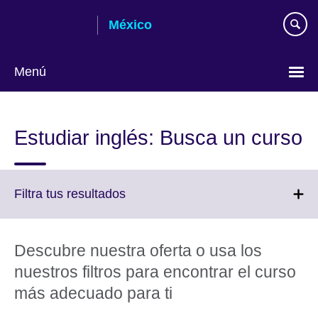
Skip
México
to
main
content
Menú
Choose
your
Estudiar inglés: Busca un curso
language
Click
Filtra tus resultados
to
expand.
More
Descubre nuestra oferta o usa los
information
nuestros filtros para encontrar el curso
available.
más adecuado para ti