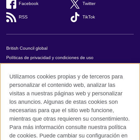
Facebook
Twitter
RSS
TikTok
British Council global
Políticas de privacidad y condiciones de uso
Accesibilidad
Utilizamos cookies propias y de terceros para
Cookies
personalizar el contenido web, analizar las
Quejas y comentarios
visitas a nuestras páginas web y personalizar
Mapa del sitio
los anuncios. Algunas de estas cookies son
necesarias para que el sitio web funcione,
© 2026 British Council
All cultural activities in Mexico are carried out by British Council
mientras que otras requieren su consentimiento.
Asociados A.C., a not-for-profit entity established to undertake
Para más información consulte nuestra política
cultural activities, including the promotion and diffusion of British
de cookies. Puede cambiar su configuración en
culture in Mexico, the fostering of cultural relations and mutual