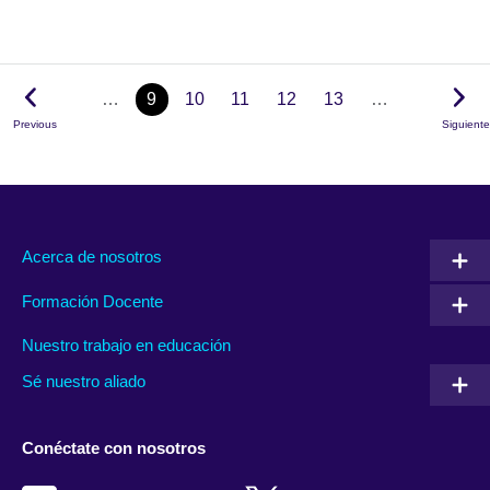
…
9
10
11
12
13
…
Previous
Siguiente
Acerca de nosotros
Formación Docente
Nuestro trabajo en educación
Sé nuestro aliado
Conéctate con nosotros