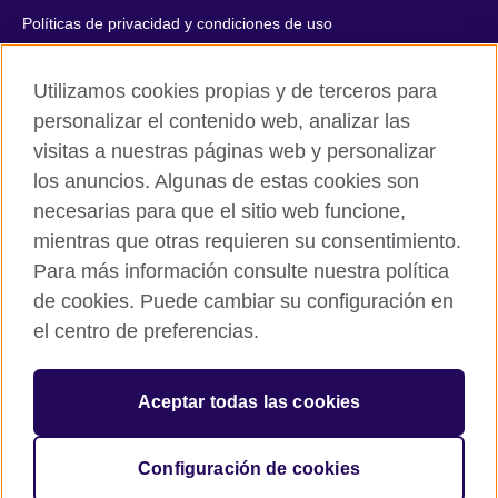
Políticas de privacidad y condiciones de uso
Accesibilidad
Utilizamos cookies propias y de terceros para
Cookies
personalizar el contenido web, analizar las
Quejas y comentarios
visitas a nuestras páginas web y personalizar
Mapa del sitio
los anuncios. Algunas de estas cookies son
necesarias para que el sitio web funcione,
© 2026 British Council
mientras que otras requieren su consentimiento.
All cultural activities in Mexico are carried out by British Council
Asociados A.C., a not-for-profit entity established to undertake
Para más información consulte nuestra política
cultural activities, including the promotion and diffusion of British
de cookies. Puede cambiar su configuración en
culture in Mexico, the fostering of cultural relations and mutual
el centro de preferencias.
understanding, the promotion of the English language, and the
advancement of cultural, scientific, technological, and other
forms of cooperation between the United Kingdom and Mexico.
Aceptar todas las cookies
The United Kingdom’s international organisation for cultural
relations and educational opportunities.
A registered charity: 209131 (England and Wales) SC037733
Configuración de cookies
(Scotland).