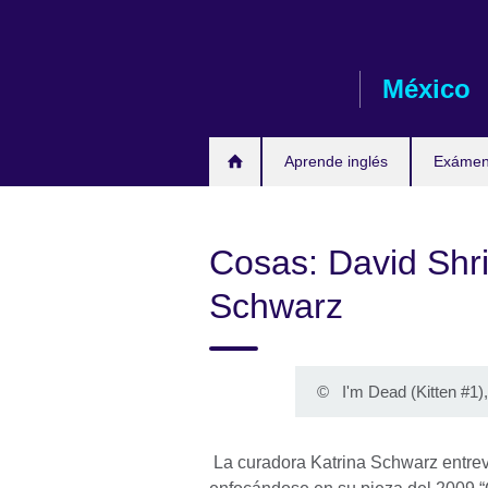
Skip
to
main
México
content
Aprende inglés
Exámene
Cosas: David Shri
Schwarz
©
I'm Dead (Kitten #1)
La curadora Katrina Schwarz entrevi