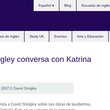
Choose
Español
Blog
Escuelas de inglé
your
language
s de inglés
Study UK
Eventos
Arte y Educación
gley conversa con Katrina
, 2007 © David Shrigley
sta a David Shrigley sobre sus obras de taxidermia,