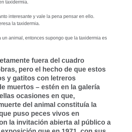
en taxidermia.
nto interesante y vale la pena pensar en ello.
resa la taxidermia.
a un animal, entonces supongo que la taxidermia es
etamente fuera del cuadro
obras, pero el hecho de que estos
s y gatitos con letreros
e muertos – estén en la galería
llas ocasiones en que,
muerte del animal constituía la
a que puso peces vivos en
on la invitación abierta al público a
a exposición que en
1971, con sus