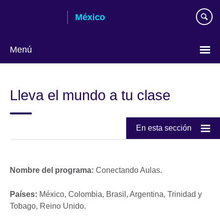
Skip
México
to
main
content
Menú
Choose
your
Lleva el mundo a tu clase
language
En esta sección
Nombre del programa:
Conectando Aulas.
Países:
México, Colombia, Brasil, Argentina, Trinidad y
Tobago, Reino Unido.