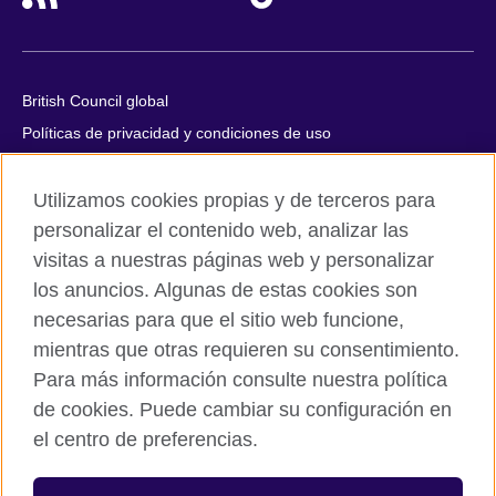
British Council global
Políticas de privacidad y condiciones de uso
Accesibilidad
Utilizamos cookies propias y de terceros para
Cookies
personalizar el contenido web, analizar las
Quejas y comentarios
visitas a nuestras páginas web y personalizar
Mapa del sitio
los anuncios. Algunas de estas cookies son
necesarias para que el sitio web funcione,
© 2026 British Council
mientras que otras requieren su consentimiento.
All cultural activities in Mexico are carried out by British Council
Asociados A.C., a not-for-profit entity established to undertake
Para más información consulte nuestra política
cultural activities, including the promotion and diffusion of British
de cookies. Puede cambiar su configuración en
culture in Mexico, the fostering of cultural relations and mutual
el centro de preferencias.
understanding, the promotion of the English language, and the
advancement of cultural, scientific, technological, and other
forms of cooperation between the United Kingdom and Mexico.