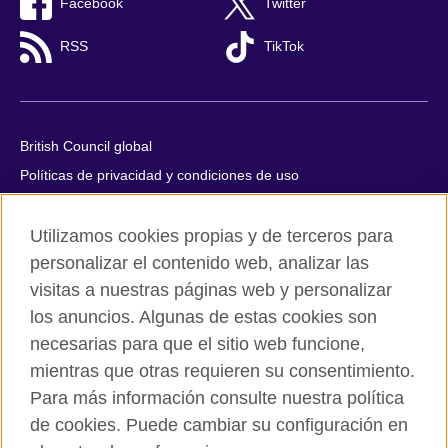
Facebook
Twitter
RSS
TikTok
British Council global
Políticas de privacidad y condiciones de uso
Accesibilidad
Utilizamos cookies propias y de terceros para
Cookies
personalizar el contenido web, analizar las
Quejas y comentarios
visitas a nuestras páginas web y personalizar
Mapa del sitio
los anuncios. Algunas de estas cookies son
necesarias para que el sitio web funcione,
© 2026 British Council
mientras que otras requieren su consentimiento.
All cultural activities in Mexico are carried out by British Council
Asociados A.C., a not-for-profit entity established to undertake
Para más información consulte nuestra política
cultural activities, including the promotion and diffusion of British
de cookies. Puede cambiar su configuración en
culture in Mexico, the fostering of cultural relations and mutual