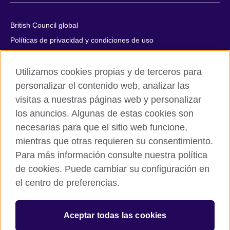
British Council global
Políticas de privacidad y condiciones de uso
Accesibilidad
Utilizamos cookies propias y de terceros para
Cookies
personalizar el contenido web, analizar las
Quejas y comentarios
visitas a nuestras páginas web y personalizar
Mapa del sitio
los anuncios. Algunas de estas cookies son
necesarias para que el sitio web funcione,
© 2026 British Council
All cultural activities in Mexico are carried out by British Council
mientras que otras requieren su consentimiento.
Asociados A.C., a not-for-profit entity established to undertake
Para más información consulte nuestra política
cultural activities, including the promotion and diffusion of British
de cookies. Puede cambiar su configuración en
culture in Mexico, the fostering of cultural relations and mutual
el centro de preferencias.
understanding, the promotion of the English language, and the
advancement of cultural, scientific, technological, and other
forms of cooperation between the United Kingdom and Mexico.
Aceptar todas las cookies
The United Kingdom’s international organisation for cultural
relations and educational opportunities.