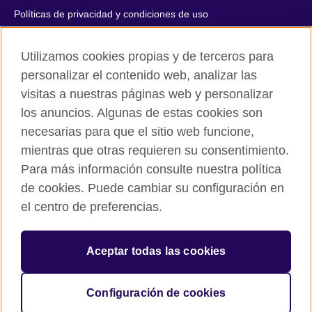
Políticas de privacidad y condiciones de uso
Accesibilidad
Utilizamos cookies propias y de terceros para
Cookies
personalizar el contenido web, analizar las
Quejas y comentarios
visitas a nuestras páginas web y personalizar
Mapa del sitio
los anuncios. Algunas de estas cookies son
necesarias para que el sitio web funcione,
© 2026 British Council
mientras que otras requieren su consentimiento.
All cultural activities in Mexico are carried out by British Council
Asociados A.C., a not-for-profit entity established to undertake
Para más información consulte nuestra política
cultural activities, including the promotion and diffusion of British
de cookies. Puede cambiar su configuración en
culture in Mexico, the fostering of cultural relations and mutual
el centro de preferencias.
understanding, the promotion of the English language, and the
advancement of cultural, scientific, technological, and other
forms of cooperation between the United Kingdom and Mexico.
Aceptar todas las cookies
The United Kingdom’s international organisation for cultural
relations and educational opportunities.
A registered charity: 209131 (England and Wales) SC037733
Configuración de cookies
(Scotland).