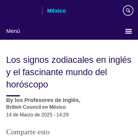
Skip
México
to
main
content
Menú
Choose
your
Los signos zodiacales en inglés
language
y el fascinante mundo del
horóscopo
By
los Profesores de Inglés,
British Council en México
14 de Marzo de 2025 - 14:29
Comparte esto