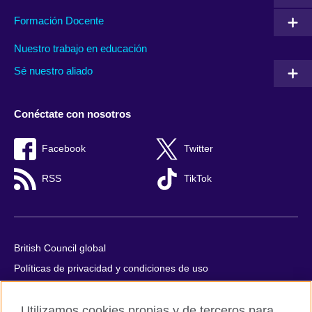
Formación Docente
Nuestro trabajo en educación
Sé nuestro aliado
Conéctate con nosotros
Facebook
Twitter
RSS
TikTok
British Council global
Políticas de privacidad y condiciones de uso
Accesibilidad
Utilizamos cookies propias y de terceros para
Cookies