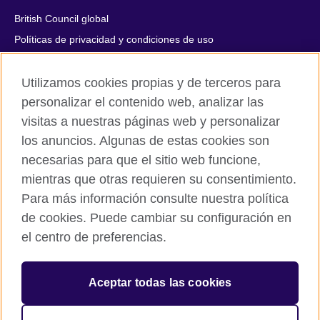
British Council global
Políticas de privacidad y condiciones de uso
Accesibilidad
Utilizamos cookies propias y de terceros para
Cookies
personalizar el contenido web, analizar las
Quejas y comentarios
visitas a nuestras páginas web y personalizar
Mapa del sitio
los anuncios. Algunas de estas cookies son
necesarias para que el sitio web funcione,
© 2026 British Council
mientras que otras requieren su consentimiento.
All cultural activities in Mexico are carried out by British Council
Asociados A.C., a not-for-profit entity established to undertake
Para más información consulte nuestra política
cultural activities, including the promotion and diffusion of British
de cookies. Puede cambiar su configuración en
culture in Mexico, the fostering of cultural relations and mutual
el centro de preferencias.
understanding, the promotion of the English language, and the
advancement of cultural, scientific, technological, and other
forms of cooperation between the United Kingdom and Mexico.
Aceptar todas las cookies
The United Kingdom’s international organisation for cultural
relations and educational opportunities.
A registered charity: 209131 (England and Wales) SC037733