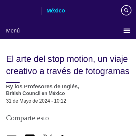
Skip
México
to
main
content
Menú
Choose
your
El arte del stop motion, un viaje
language
creativo a través de fotogramas
By
los Profesores de Inglés,
British Council en México
31 de Mayo de 2024 - 10:12
Comparte esto