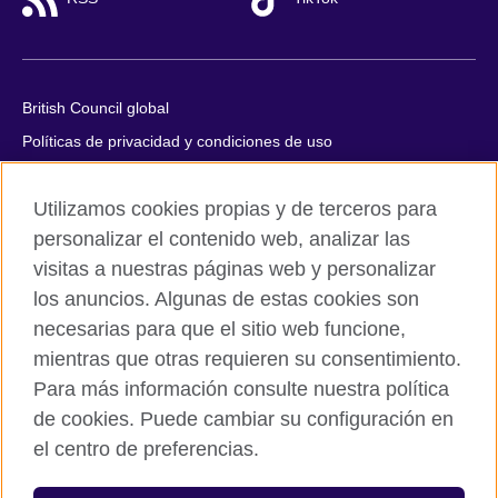
British Council global
Políticas de privacidad y condiciones de uso
Accesibilidad
Utilizamos cookies propias y de terceros para
Cookies
personalizar el contenido web, analizar las
Quejas y comentarios
visitas a nuestras páginas web y personalizar
Mapa del sitio
los anuncios. Algunas de estas cookies son
necesarias para que el sitio web funcione,
© 2026 British Council
All cultural activities in Mexico are carried out by British Council
mientras que otras requieren su consentimiento.
Asociados A.C., a not-for-profit entity established to undertake
Para más información consulte nuestra política
cultural activities, including the promotion and diffusion of British
de cookies. Puede cambiar su configuración en
culture in Mexico, the fostering of cultural relations and mutual
el centro de preferencias.
understanding, the promotion of the English language, and the
advancement of cultural, scientific, technological, and other
forms of cooperation between the United Kingdom and Mexico.