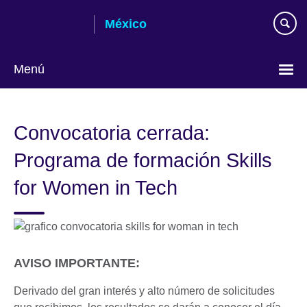
Skip
México
to
main
content
Menú
Choose
your
Convocatoria cerrada:
language
Programa de formación Skills
for Women in Tech
AVISO IMPORTANTE:
Derivado del gran interés y alto número de solicitudes