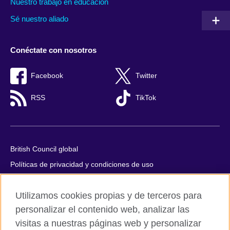
Nuestro trabajo en educación
Sé nuestro aliado
Conéctate con nosotros
Facebook
Twitter
RSS
TikTok
British Council global
Políticas de privacidad y condiciones de uso
Accesibilidad
Utilizamos cookies propias y de terceros para
Cookies
personalizar el contenido web, analizar las
Quejas y comentarios
visitas a nuestras páginas web y personalizar
Mapa del sitio