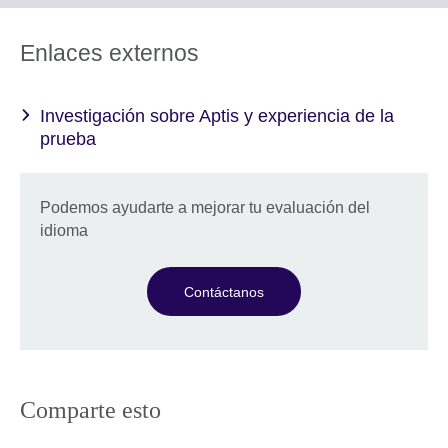
available.
expand.
More
Enlaces externos
information
available.
Investigación sobre Aptis y experiencia de la
prueba
Podemos ayudarte a mejorar tu evaluación del
idioma
Contáctanos
Comparte esto