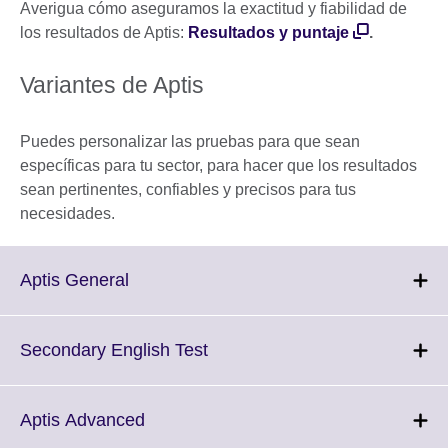
Averigua cómo aseguramos la exactitud y fiabilidad de
los resultados de Aptis:
Resultados y puntaje
.
Variantes de Aptis
Puedes personalizar las pruebas para que sean
específicas para tu sector, para hacer que los resultados
sean pertinentes, confiables y precisos para tus
necesidades.
Click
Aptis General
to
expand.
More
Click
Secondary English Test
information
to
available.
expand.
More
Click
Aptis Advanced
information
to