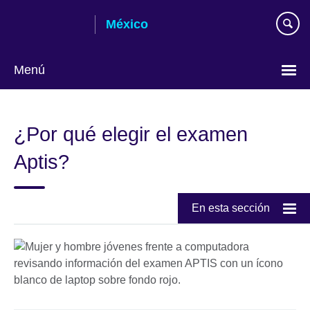
Skip
México
to
main
content
Menú
Choose
your
¿Por qué elegir el examen
language
Aptis?
En esta sección