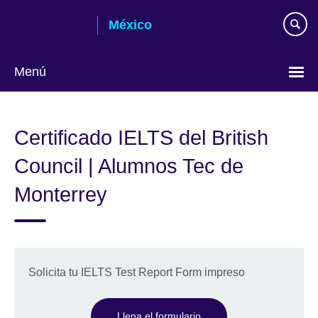
Skip
México
to
main
content
Menú
Choose
your
Certificado IELTS del British
language
Council | Alumnos Tec de
Monterrey
Solicita tu IELTS Test Report Form impreso
Llena el formulario