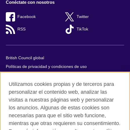
Conéctate con nosotros
Facebook
Twitter
RSS
TikTok
British Council global
Políticas de privacidad y condiciones de uso
Accesibilidad
Utilizamos cookies propias y de terceros para
Cookies
personalizar el contenido web, analizar las
Quejas y comentarios
visitas a nuestras páginas web y personalizar
Mapa del sitio
los anuncios. Algunas de estas cookies son
necesarias para que el sitio web funcione,
© 2026 British Council
All cultural activities in Mexico are carried out by British Council
mientras que otras requieren su consentimiento.
Asociados A.C., a not-for-profit entity established to undertake