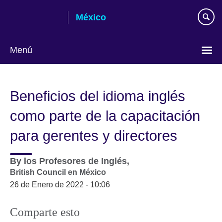
Skip
México
to
main
content
Menú
Choose
your
Beneficios del idioma inglés
language
como parte de la capacitación
para gerentes y directores
By
los Profesores de Inglés,
British Council en México
26 de Enero de 2022 - 10:06
Comparte esto