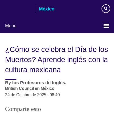
Skip
México
to
main
content
Menú
Choose
your
¿Cómo se celebra el Día de los
language
Muertos? Aprende inglés con la
cultura mexicana
By
los Profesores de Inglés,
British Council en México
24 de Octubre de 2025 - 08:40
Comparte esto