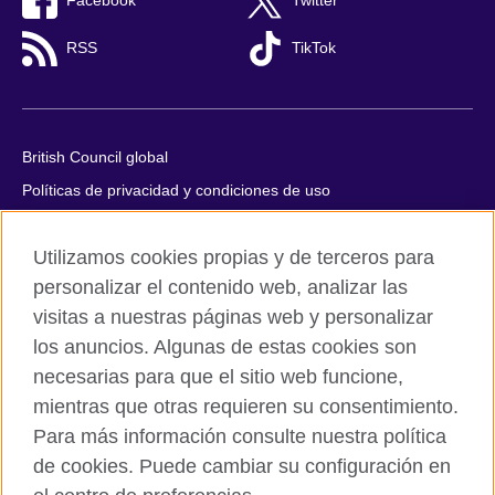
Facebook
Twitter
RSS
TikTok
British Council global
Políticas de privacidad y condiciones de uso
Accesibilidad
Utilizamos cookies propias y de terceros para
Cookies
personalizar el contenido web, analizar las
Quejas y comentarios
visitas a nuestras páginas web y personalizar
Mapa del sitio
los anuncios. Algunas de estas cookies son
necesarias para que el sitio web funcione,
© 2026 British Council
mientras que otras requieren su consentimiento.
All cultural activities in Mexico are carried out by British Council
Asociados A.C., a not-for-profit entity established to undertake
Para más información consulte nuestra política
cultural activities, including the promotion and diffusion of British
de cookies. Puede cambiar su configuración en
culture in Mexico, the fostering of cultural relations and mutual