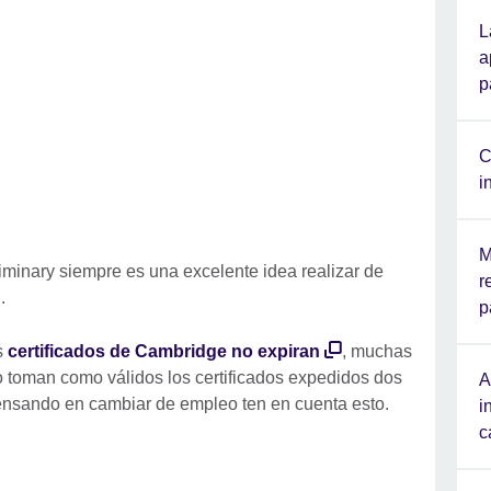
L
a
p
C
i
M
eliminary siempre es una excelente idea realizar de
r
l.
p
s
certificados de Cambridge no expiran
, muchas
o toman como válidos los certificados expedidos dos
A
 pensando en cambiar de empleo ten en cuenta esto.
i
c