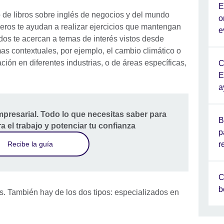
E
de libros sobre inglés de negocios y del mundo
o
meros te ayudan a realizar ejercicios que mantengan
e
dos te acercan a temas de interés vistos desde
as contextuales, por ejemplo, el cambio climático o
ión en diferentes industrias, o de áreas específicas,
C
E
a
mpresarial. Todo lo que necesitas saber para
B
ra el trabajo y potenciar tu confianza
p
r
Recibe la guía
C
b
gs. También hay de los dos tipos: especializados en