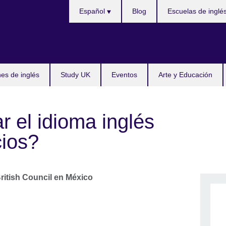
Choose
Español
Blog
Escuelas de inglé
your
language
s de inglés
Study UK
Eventos
Arte y Educación
 el idioma inglés
cios?
ritish Council en México