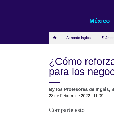
Skip
to
main
México
content
Aprende inglés
Exámene
¿Cómo reforzar
para los nego
By
los Profesores de Inglés,
B
28 de Febrero de 2022 - 11:09
Comparte esto