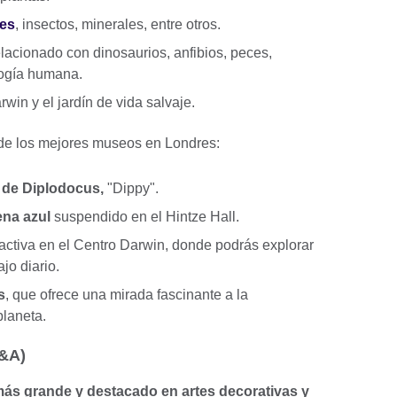
es
, insectos, minerales, entre otros.
elacionado con dinosaurios, anfibios, peces,
ología humana.
rwin y el jardín de vida salvaje.
 de los mejores museos en Londres:
o de Diplodocus,
"Dippy".
ena azul
suspendido en el Hintze Hall.
ractiva en el Centro Darwin, donde podrás explorar
ajo diario.
s
, que ofrece una mirada fascinante a la
planeta.
V&A)
 más grande y destacado en artes decorativas y