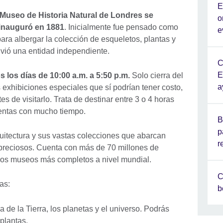
E
Museo de Historia Natural de Londres se
o
 inauguró en 1881
. Inicialmente fue pensado como
e
ara albergar la colección de esqueletos, plantas y
lvió una entidad independiente.
C
E
s los días de 10:00 a.m. a 5:50 p.m.
Solo cierra del
a
 exhibiciones especiales que sí podrían tener costo,
s de visitarlo. Trata de destinar entre 3 o 4 horas
cuentas con mucho tiempo.
B
p
uitectura y sus vastas colecciones que abarcan
r
preciosos. Cuenta con más de 70 millones de
 los museos más completos a nivel mundial.
C
ías:
b
a de la Tierra, los planetas y el universo. Podrás
 plantas.