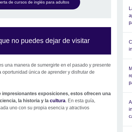
rta de cursos de inglés para adultos
L
a
p
ue no puedes dejar de visitar
C
i
 es una manera de sumergirte en el pasado y presente
M
a oportunidad única de aprender y disfrutar de
r
p
 impresionantes exposiciones, estos ofrecen una
ciencia, la historia y la
cultura
. En esta guía,
A
ada uno con su propia esencia y atractivos
i
c