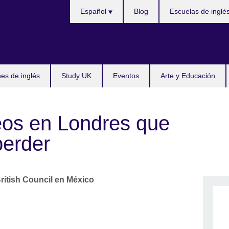
Choose
Español
Blog
Escuelas de inglé
your
language
s de inglés
Study UK
Eventos
Arte y Educación
os en Londres que
perder
ritish Council en México