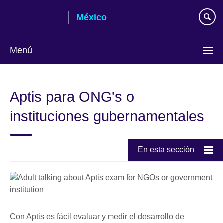
Skip
México
to
main
content
Menú
Choose
your
Aptis para ONG's o
language
instituciones gubernamentales
En esta sección
Con Aptis es fácil evaluar y medir el desarrollo de