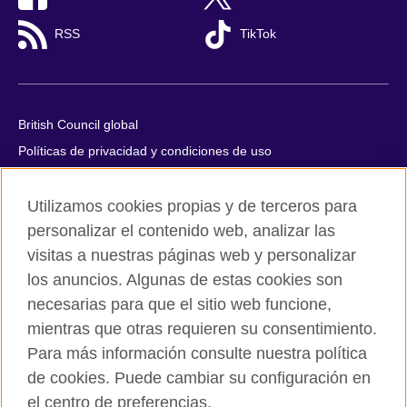
RSS
TikTok
British Council global
Políticas de privacidad y condiciones de uso
Accesibilidad
Utilizamos cookies propias y de terceros para
Cookies
personalizar el contenido web, analizar las
Quejas y comentarios
visitas a nuestras páginas web y personalizar
Mapa del sitio
los anuncios. Algunas de estas cookies son
necesarias para que el sitio web funcione,
© 2026 British Council
mientras que otras requieren su consentimiento.
All cultural activities in Mexico are carried out by British Council
Asociados A.C., a not-for-profit entity established to undertake
Para más información consulte nuestra política
cultural activities, including the promotion and diffusion of British
de cookies. Puede cambiar su configuración en
culture in Mexico, the fostering of cultural relations and mutual
el centro de preferencias.
understanding, the promotion of the English language, and the